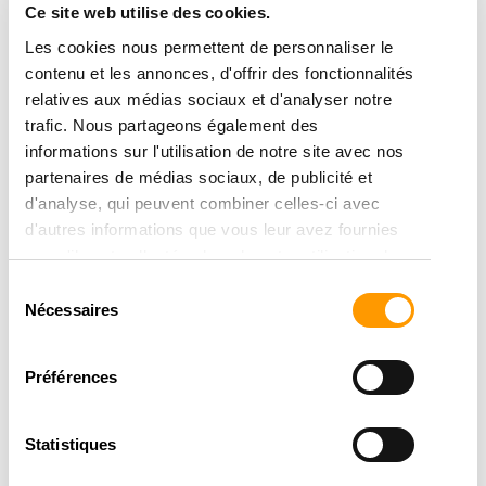
Ce site web utilise des cookies.
Grâce à notre
approche inédite rol’n team®
nous
Les cookies nous permettent de personnaliser le
vous aidons à booster la cohésion de votre équipe.
contenu et les annonces, d'offrir des fonctionnalités
relatives aux médias sociaux et d'analyser notre
Rol’n team®, la cohésion d’équipe par le
trafic. Nous partageons également des
théâtre
informations sur l'utilisation de notre site avec nos
partenaires de médias sociaux, de publicité et
Une approche exclusive du cabinet Transtion
d'analyse, qui peuvent combiner celles-ci avec
d'autres informations que vous leur avez fournies
ou qu'ils ont collectées lors de votre utilisation de
leurs services.
Sélection
Nécessaires
du
consentement
Préférences
Statistiques