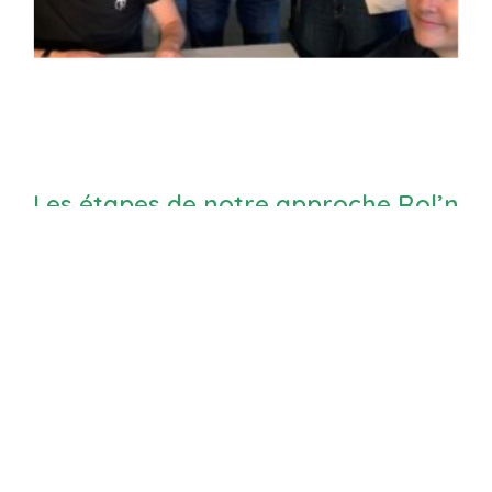
Les étapes de notre approche Rol’n
team
®
1) En amont :
Diagnostic des points forts et des points de progrès
dans la coopération interne
2) En Présentiel :
Prise de conscience de ses propres freins et
comportements contre-productifs dans la
collaboration/cohésion (Jeux de rôle en