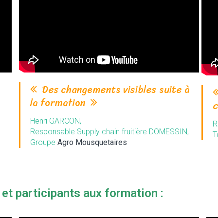
Des changements visibles suite à
la formation
c
Henri GARCON,
R
Responsable Supply chain fruitière DOMESSIN,
T
Groupe
Agro Mousquetaires
et participants aux formation :