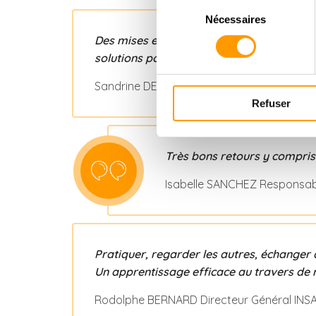
Sélection
Nécessaires
du
consentement
Des mises en situations hyper réalistes qu
solutions pour mieux appréhender les situa
Sandrine DELAYE Dirigeante BRIT’HOTEL
Refuser
Très bons retours y compri
Isabelle SANCHEZ Responsab
Pratiquer, regarder les autres, échanger a
Un apprentissage efficace au travers de 
Rodolphe BERNARD Directeur Général IN