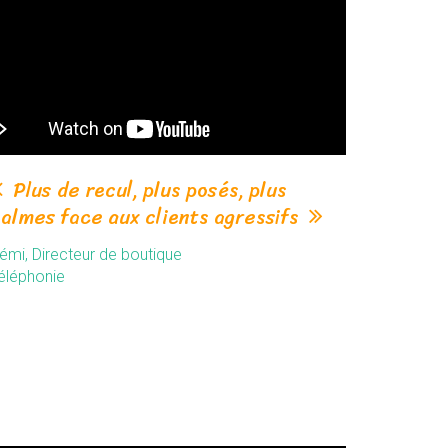
Plus de recul, plus posés, plus
almes face aux clients agressifs
émi, Directeur de boutique
éléphonie