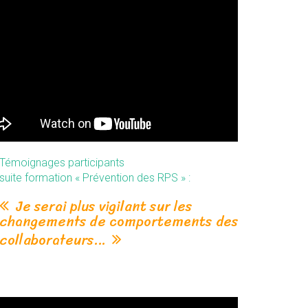
Témoignages participants
suite formation « Prévention des RPS » :
Je serai plus vigilant sur les
changements de comportements des
collaborateurs…