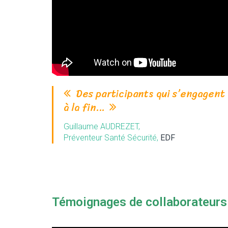
Des participants qui s’engagent
à la fin…
Guillaume AUDREZET,
Préventeur Santé Sécurité,
EDF
Témoignages de collaborateurs 