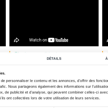
Témoignages participants
DÉTAILS
À
suite formation « Boostez votre impact à l’Oral »
pour managers « Ville de Lyon » :
es
Je suis sorti de ma zone de
ies.
confort, j’ai levé des freins
e personnaliser le contenu et les annonces, d'offrir des fonctio
importants comme mon syndrome de
rafic. Nous partageons également des informations sur l'utilisati
l’imposteur
, de publicité et d'analyse, qui peuvent combiner celles-ci avec
ils ont collectées lors de votre utilisation de leurs services.